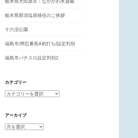
栃木県大田原市：なかがわ水遊園
栃木県那須塩原移住のご挨拶
十六沼公園
福島市/押忍番長A初打ち/設定判別
福島市パチスロ設定判別2
カテゴリー
カ
テ
ゴ
アーカイブ
リ
ー
ア
ー