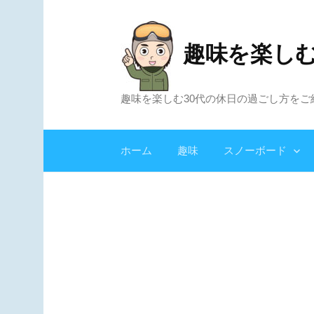
コ
ン
趣味を楽し
テ
ン
ツ
趣味を楽しむ30代の休日の過ごし方をご
へ
ス
キ
ホーム
趣味
スノーボード
ッ
プ