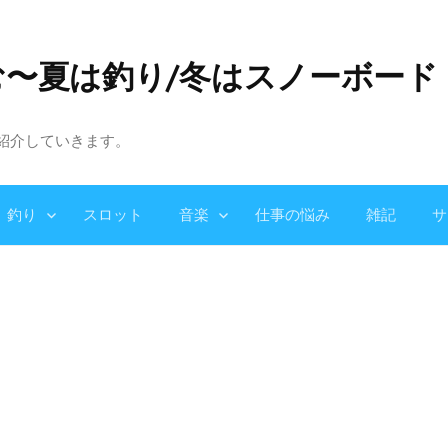
む〜夏は釣り/冬はスノーボード
紹介していきます。
釣り
スロット
音楽
仕事の悩み
雑記
サ