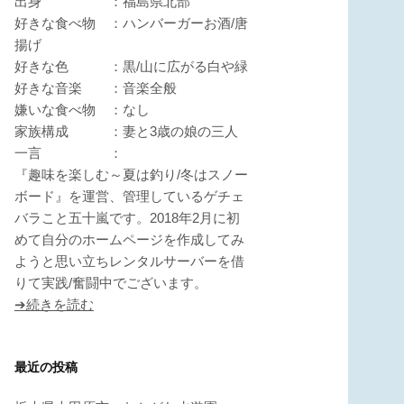
出身 ：福島県北部
好きな食べ物 ：ハンバーガーお酒/唐
揚げ
好きな色 ：黒/山に広がる白や緑
好きな音楽 ：音楽全般
嫌いな食べ物 ：なし
家族構成 ：妻と3歳の娘の三人
一言 ：
『趣味を楽しむ～夏は釣り/冬はスノー
ボード』を運営、管理しているゲチェ
バラこと五十嵐です。2018年2月に初
めて自分のホームページを作成してみ
ようと思い立ちレンタルサーバーを借
りて実践/奮闘中でございます。
➔続きを読む
最近の投稿