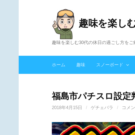
コ
ン
趣味を楽し
テ
ン
ツ
趣味を楽しむ30代の休日の過ごし方をご
へ
ス
キ
ホーム
趣味
スノーボード
ッ
プ
福島市パチスロ設定
2018年4月15日
/
ゲチェバラ
/
コメ