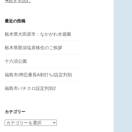
➔続きを読む
最近の投稿
栃木県大田原市：なかがわ水遊園
栃木県那須塩原移住のご挨拶
十六沼公園
福島市/押忍番長A初打ち/設定判別
福島市パチスロ設定判別2
カテゴリー
カ
テ