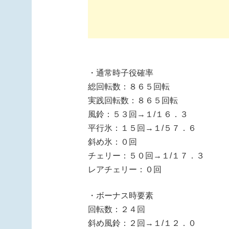
・通常時子役確率
総回転数：８６５回転
実践回転数：８６５回転
風鈴：５３回→１/１６．３
平行氷：１５回→１/５７．６
斜め氷：０回
チェリー：５０回→１/１７．３
レアチェリー：０回
・ボーナス時要素
回転数：２４回
斜め風鈴：２回→１/１２．０