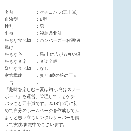
名前 ：ゲチェバラ(五十嵐)
血液型 ：B型
性別 ：男
出身 ：福島県北部
好きな食べ物 ：ハンバーガーお酒/唐
揚げ
好きな色 ：黒/山に広がる白や緑
好きな音楽 ：音楽全般
嫌いな食べ物 ：なし
家族構成 ：妻と3歳の娘の三人
一言 ：
『趣味を楽しむ～夏は釣り/冬はスノー
ボード』を運営、管理しているゲチェ
バラこと五十嵐です。2018年2月に初
めて自分のホームページを作成してみ
ようと思い立ちレンタルサーバーを借
りて実践/奮闘中でございます。