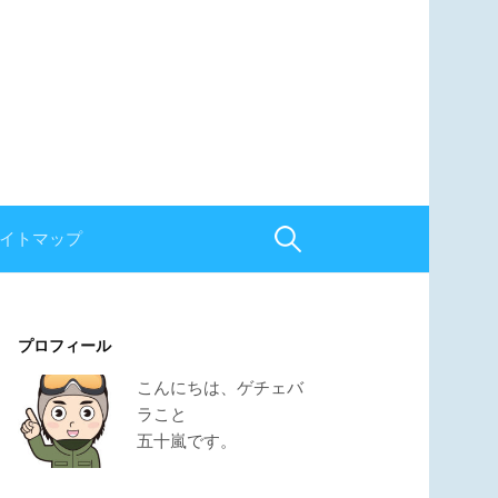
イトマップ
検
索
プロフィール
:
こんにちは、ゲチェバ
ラこと
五十嵐です。