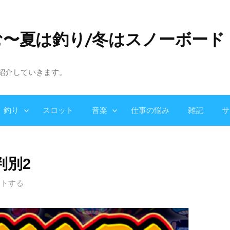
む〜夏は釣り/冬はスノーボード
紹介していきます。
釣り
スロット
音楽
仕事の悩み
雑記
サ
判別2
ントする