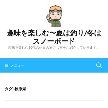
コ
ン
テ
ン
ツ
趣味を楽しむ〜夏は釣り/冬は
へ
スノーボード
ス
キ
趣味を楽しむ30代の休日の過ごし方をご紹介していきます。
ッ
プ
メニュー
検
索
タグ:
桧原湖
: