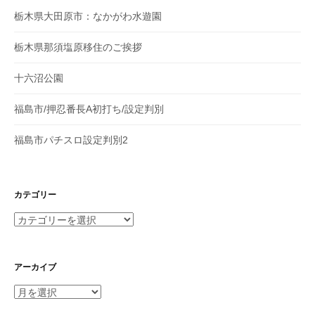
栃木県大田原市：なかがわ水遊園
栃木県那須塩原移住のご挨拶
十六沼公園
福島市/押忍番長A初打ち/設定判別
福島市パチスロ設定判別2
カテゴリー
カ
テ
ゴ
リ
アーカイブ
ー
ア
ー