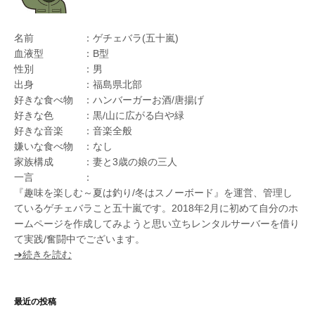
名前 ：ゲチェバラ(五十嵐)
血液型 ：B型
性別 ：男
出身 ：福島県北部
好きな食べ物 ：ハンバーガーお酒/唐揚げ
好きな色 ：黒/山に広がる白や緑
好きな音楽 ：音楽全般
嫌いな食べ物 ：なし
家族構成 ：妻と3歳の娘の三人
一言 ：
『趣味を楽しむ～夏は釣り/冬はスノーボード』を運営、管理し
ているゲチェバラこと五十嵐です。2018年2月に初めて自分のホ
ームページを作成してみようと思い立ちレンタルサーバーを借り
て実践/奮闘中でございます。
➔続きを読む
最近の投稿