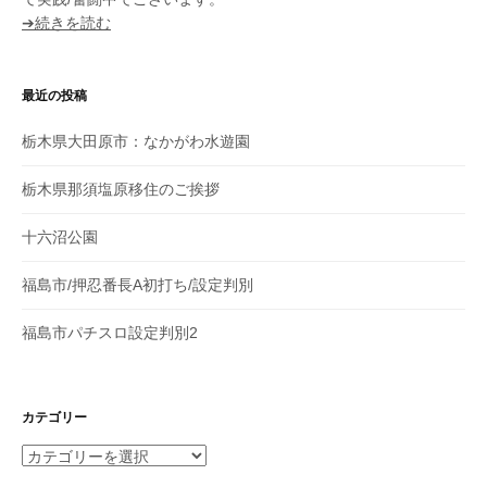
➔続きを読む
最近の投稿
栃木県大田原市：なかがわ水遊園
栃木県那須塩原移住のご挨拶
十六沼公園
福島市/押忍番長A初打ち/設定判別
福島市パチスロ設定判別2
カテゴリー
カ
テ