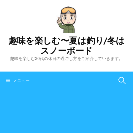
コ
ン
テ
ン
ツ
趣味を楽しむ〜夏は釣り/冬は
へ
スノーボード
ス
キ
趣味を楽しむ30代の休日の過ごし方をご紹介していきます。
ッ
プ
メニュー
検
索
: