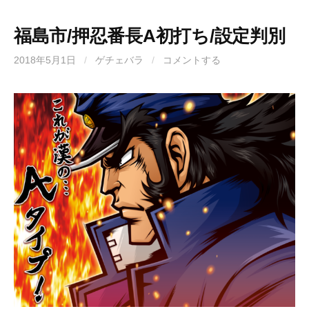
福島市/押忍番長A初打ち/設定判別
2018年5月1日
/
ゲチェバラ
/
コメントする