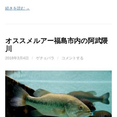
続きを読む →
オススメルアー福島市内の阿武隈
川
2018年3月4日
/
ゲチェバラ
/
コメントする