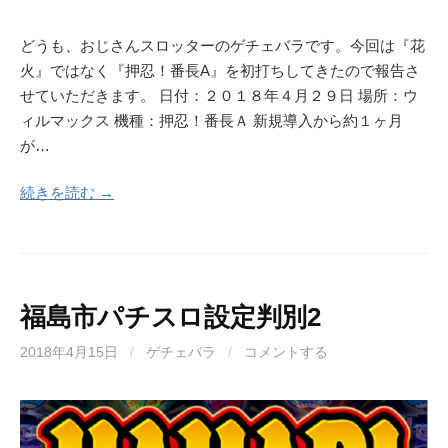
どうも、おじさんスロッターのゲチェバラです。今回は『花
火』ではなく『押忍！番長A』を初打ちしてきたので報告さ
せていただきます。 日付：２０１８年４月２９日 場所：ウ
ィルマックス 機種：押忍！番長Ａ 新規導入から約１ヶ月
が…
続きを読む →
福島市パチスロ設定判別2
2018年4月15日
/
ゲチェバラ
/
コメントする