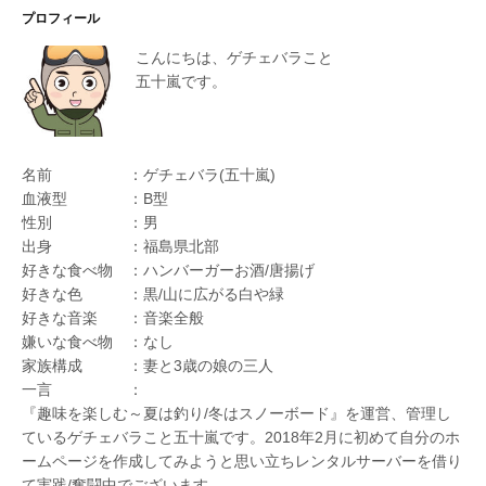
プロフィール
こんにちは、ゲチェバラこと
五十嵐です。
名前 ：ゲチェバラ(五十嵐)
血液型 ：B型
性別 ：男
出身 ：福島県北部
好きな食べ物 ：ハンバーガーお酒/唐揚げ
好きな色 ：黒/山に広がる白や緑
好きな音楽 ：音楽全般
嫌いな食べ物 ：なし
家族構成 ：妻と3歳の娘の三人
一言 ：
『趣味を楽しむ～夏は釣り/冬はスノーボード』を運営、管理し
ているゲチェバラこと五十嵐です。2018年2月に初めて自分のホ
ームページを作成してみようと思い立ちレンタルサーバーを借り
て実践/奮闘中でございます。