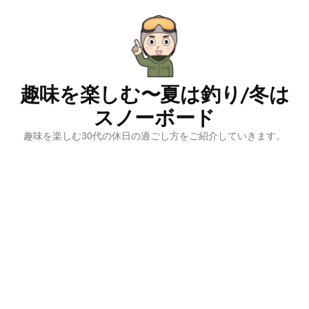
コ
ン
テ
ン
ツ
趣味を楽しむ〜夏は釣り/冬は
へ
スノーボード
ス
キ
趣味を楽しむ30代の休日の過ごし方をご紹介していきます。
ッ
プ