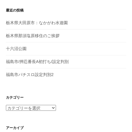
最近の投稿
栃木県大田原市：なかがわ水遊園
栃木県那須塩原移住のご挨拶
十六沼公園
福島市/押忍番長A初打ち/設定判別
福島市パチスロ設定判別2
カテゴリー
カ
テ
ゴ
リ
アーカイブ