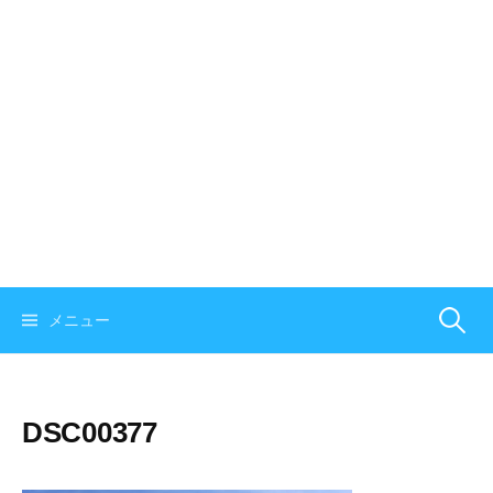
メニュー
検
索
DSC00377
: