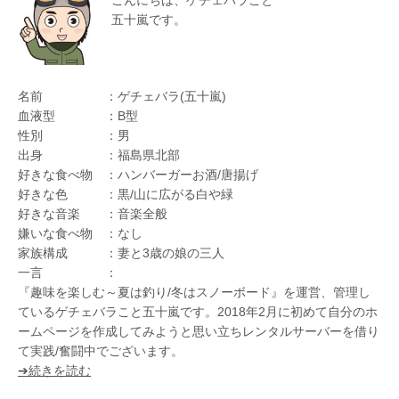
五十嵐です。
名前 ：ゲチェバラ(五十嵐)
血液型 ：B型
性別 ：男
出身 ：福島県北部
好きな食べ物 ：ハンバーガーお酒/唐揚げ
好きな色 ：黒/山に広がる白や緑
好きな音楽 ：音楽全般
嫌いな食べ物 ：なし
家族構成 ：妻と3歳の娘の三人
一言 ：
『趣味を楽しむ～夏は釣り/冬はスノーボード』を運営、管理し
ているゲチェバラこと五十嵐です。2018年2月に初めて自分のホ
ームページを作成してみようと思い立ちレンタルサーバーを借り
て実践/奮闘中でございます。
➔続きを読む