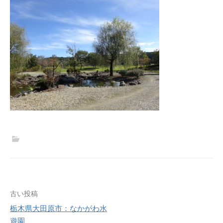
古い投稿
栃木県大田原市：なかがわ水
投
遊園