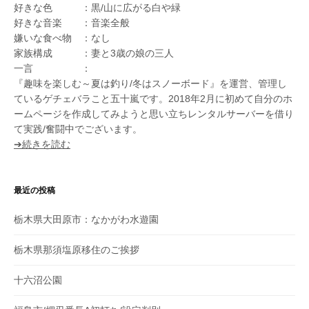
好きな色 ：黒/山に広がる白や緑
好きな音楽 ：音楽全般
嫌いな食べ物 ：なし
家族構成 ：妻と3歳の娘の三人
一言 ：
『趣味を楽しむ～夏は釣り/冬はスノーボード』を運営、管理し
ているゲチェバラこと五十嵐です。2018年2月に初めて自分のホ
ームページを作成してみようと思い立ちレンタルサーバーを借り
て実践/奮闘中でございます。
➔続きを読む
最近の投稿
栃木県大田原市：なかがわ水遊園
栃木県那須塩原移住のご挨拶
十六沼公園