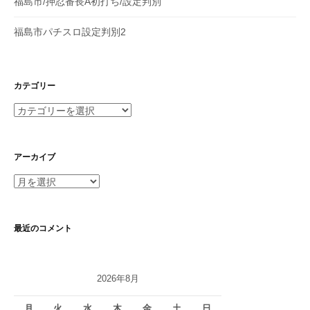
福島市/押忍番長A初打ち/設定判別
福島市パチスロ設定判別2
カテゴリー
カ
テ
ゴ
リ
アーカイブ
ー
ア
ー
カ
イ
最近のコメント
ブ
2026年8月
月
火
水
木
金
土
日