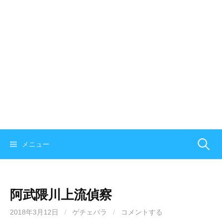
メニュー
検
索
阿武隈川上流偵察
:
2018年3月12日
/
ゲチェバラ
/
コメントする