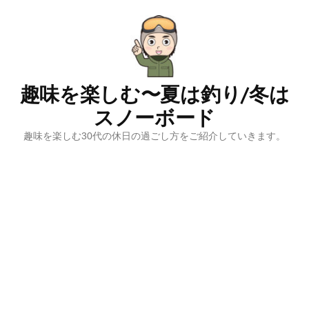
コ
ン
テ
ン
ツ
趣味を楽しむ〜夏は釣り/冬は
へ
スノーボード
ス
キ
趣味を楽しむ30代の休日の過ごし方をご紹介していきます。
ッ
プ