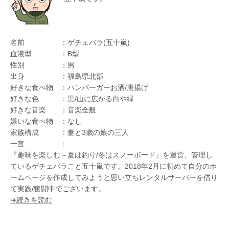
名前 ：ゲチェバラ(五十嵐)
血液型 ：B型
性別 ：男
出身 ：福島県北部
好きな食べ物 ：ハンバーガーお酒/唐揚げ
好きな色 ：黒/山に広がる白や緑
好きな音楽 ：音楽全般
嫌いな食べ物 ：なし
家族構成 ：妻と3歳の娘の三人
一言 ：
『趣味を楽しむ～夏は釣り/冬はスノーボード』を運営、管理し
ているゲチェバラこと五十嵐です。2018年2月に初めて自分のホ
ームページを作成してみようと思い立ちレンタルサーバーを借り
て実践/奮闘中でございます。
➔続きを読む