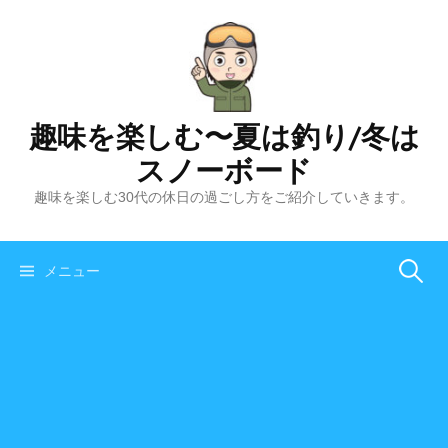
コ
ン
テ
ン
ツ
趣味を楽しむ〜夏は釣り/冬は
へ
スノーボード
ス
キ
趣味を楽しむ30代の休日の過ごし方をご紹介していきます。
ッ
プ
メニュー
検
索
: