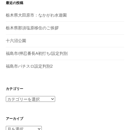
最近の投稿
栃木県大田原市：なかがわ水遊園
栃木県那須塩原移住のご挨拶
十六沼公園
福島市/押忍番長A初打ち/設定判別
福島市パチスロ設定判別2
カテゴリー
カ
テ
ゴ
リ
アーカイブ
ー
ア