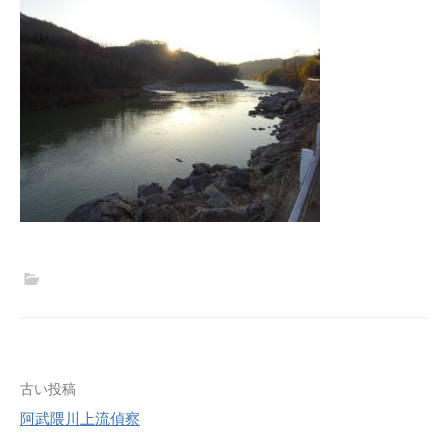
古い投稿
阿武隈川上流偵察
投