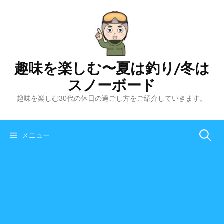
コ
ン
テ
ン
ツ
趣味を楽しむ〜夏は釣り/冬は
へ
スノーボード
ス
キ
趣味を楽しむ30代の休日の過ごし方をご紹介していきます。
ッ
プ
メニュー
検
索
: