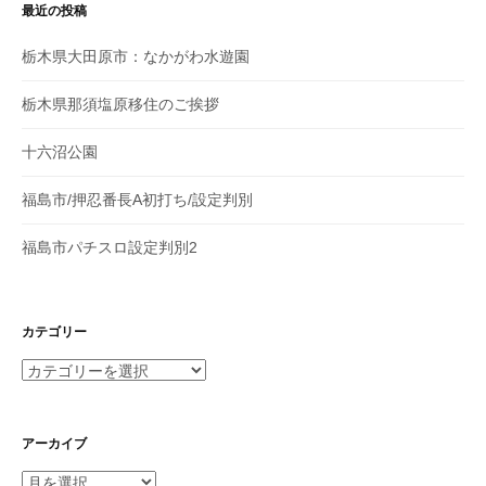
最近の投稿
栃木県大田原市：なかがわ水遊園
栃木県那須塩原移住のご挨拶
十六沼公園
福島市/押忍番長A初打ち/設定判別
福島市パチスロ設定判別2
カテゴリー
カ
テ
ゴ
リ
アーカイブ
ー
ア