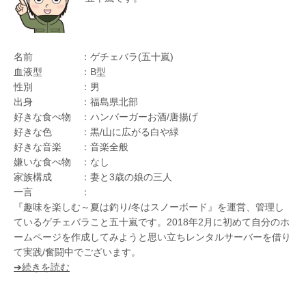
名前 ：ゲチェバラ(五十嵐)
血液型 ：B型
性別 ：男
出身 ：福島県北部
好きな食べ物 ：ハンバーガーお酒/唐揚げ
好きな色 ：黒/山に広がる白や緑
好きな音楽 ：音楽全般
嫌いな食べ物 ：なし
家族構成 ：妻と3歳の娘の三人
一言 ：
『趣味を楽しむ～夏は釣り/冬はスノーボード』を運営、管理し
ているゲチェバラこと五十嵐です。2018年2月に初めて自分のホ
ームページを作成してみようと思い立ちレンタルサーバーを借り
て実践/奮闘中でございます。
➔続きを読む